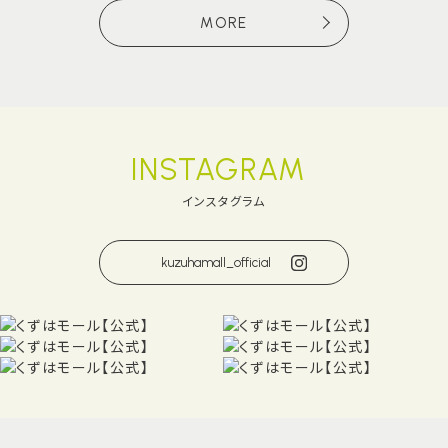
MORE
INSTAGRAM
インスタグラム
kuzuhamall_official