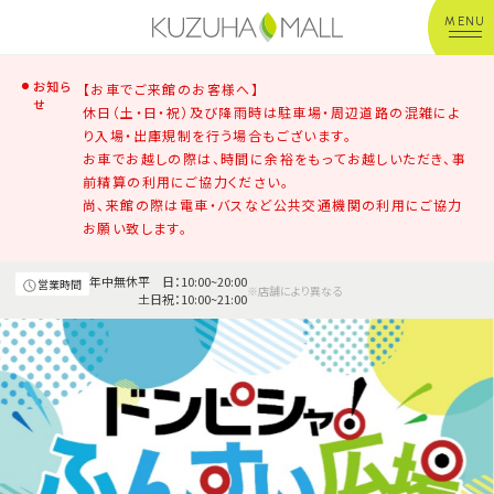
MENU
お知ら
年中無休
平 日：10:00~20:00
営業時間
【お車でご来館のお客様へ】
せ
土日祝：10:00~21:00
休日（土・日・祝）及び降雨時は駐車場・周辺道路の混雑によ
※店舗により異なる
り入場・出庫規制を行う場合もございます。
お車でお越しの際は、時間に余裕をもってお越しいただき、事
前精算の利用にご協力ください。
ショップガイド
尚、来館の際は電車・バスなど公共交通機関の利用にご協力
お願い致します。
グルメ＆フード
年中無休
平 日：10:00~20:00
営業時間
※店舗により異なる
土日祝：10:00~21:00
ショップニュース
イベント
キッズ＆ベビー