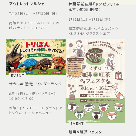
アウトレットマルシェ
樟葉駅前広場「ドンピシャ！ふ
んすい広場」開催！
7月28日（火）～8月30日（日）
8月1日(土)～9月3日(木)
南館ヒカリノモール1F・2F / 本
館ハナノモール1F・2F
樟葉駅前広場・ハピネスパーク
KUZUHA グラススクエア
EVENT
せかいの恐竜・ワンダーランド
8月11日（火・祝）・12日（水）
10:00～17:00
本館ミドリノモール1F グランドア
トリウム・モールアベニュー
EVENT
珈琲&紅茶フェスタ