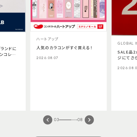
ハートアップ
GLOBAL 
人気のカラコンがすぐ買える！
ブランドに
SALE品
ンコレク
ジにてさら
2026.08.07
のご紹介
2026.08.
03
08