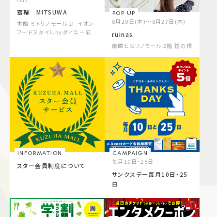
蜜輪 MITSUWA
POP UP
8月20日(木)～8月27日(木)
本館 ミドリノモール１F イオン
フードスタイルbyダイエー前
ruinas
南館ヒカリノモール２階 鐘の横
INFORMATION
CAMPAIGN
毎月10日・25日
スター会員制度について
サンクスデー毎月10日・25
日