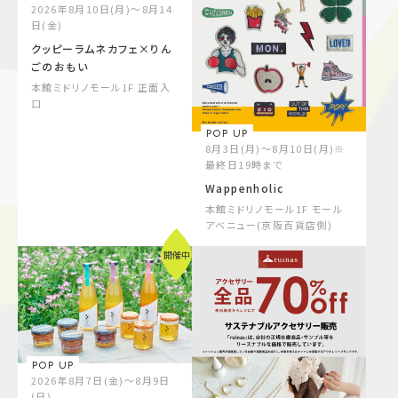
2026年8月10日(月)～8月14
施設案内
日(金)
クッピーラムネカフェ×りん
ごのおもい
アクセス＆駐車場
本館ミドリノモール1F 正面入
口
POP UP
よくあるご質問
スタッフ募集
8月3日(月)～8月10日(月)※
サイトマップ
プライバシーポリシー
最終日19時まで
Wappenholic
本館ミドリノモール1F モール
Follow US
アベニュー(京阪百貨店側)
開催中
POP UP
2026年8月7日(金)～8月9日
(日)