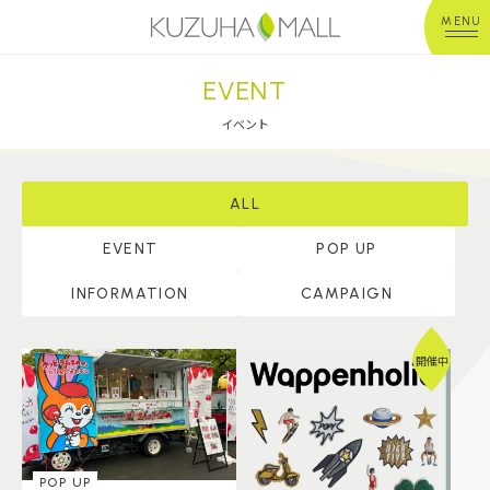
MENU
EVENT
年中無休
平 日：10:00~20:00
営業時間
土日祝：10:00~21:00
イベント
※店舗により異なる
ショップガイド
ALL
EVENT
POP UP
グルメ＆フード
INFORMATION
CAMPAIGN
ショップニュース
開催中
イベント
キッズ＆ベビー
POP UP