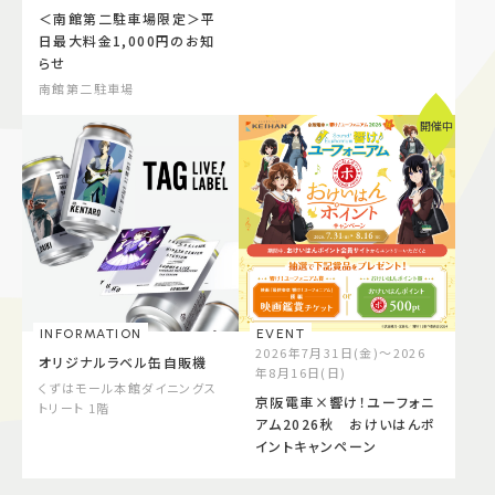
＜南館第二駐車場限定＞平
日最大料金1,000円のお知
らせ
南館第二駐車場
開催中
INFORMATION
EVENT
2026年7月31日(金)～2026
オリジナルラベル缶自販機
年8月16日(日)
くずはモール本館ダイニングス
京阪電車×響け！ユーフォニ
トリート 1階
アム2026秋 おけいはんポ
イントキャンペーン