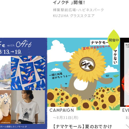
イノクチ 」開催！
樟葉駅前広場・ハピネスパーク
KUZUHA グラススクエア
開催中
CAMPAIGN
EV
～8月31日(月)
8
【ナマケモール】夏のおでかけ