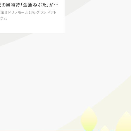
夏の風物詩「金魚ねぷた」が登
場／
本館ミドリノモール1階 グランドアト
リウム