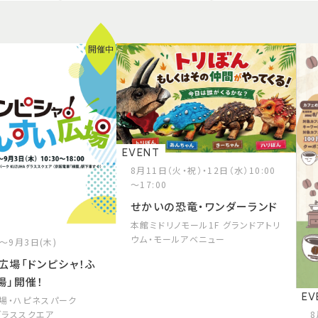
開催中
EVENT
8月11日（火・祝）・12日（水）10:00
～17:00
せかいの恐竜・ワンダーランド
本館ミドリノモール1F グランドアトリ
ウム・モールアベニュー
)～9月3日(木)
広場「ドンピシャ！ふ
場」開催！
EV
場・ハピネスパーク
 グラススクエア
8