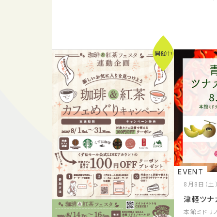
開催中
EVENT
8月8日（土
津軽ツナ
本館ミドリノ