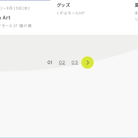
グッズ
)～8月19日(水)
くずはモールHP
h Art
ノモール2F 鐘の横
01
02
03