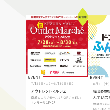
開催中
EVENT
EVENT
7月28日（火）～8月30日（日）
8月1日(土
アウトレットマルシェ
樟葉駅前
んすい広
南館ヒカリノモール1F・2F / 本館ハ
ナノモール1F・2F
樟葉駅前広
KUZUHA