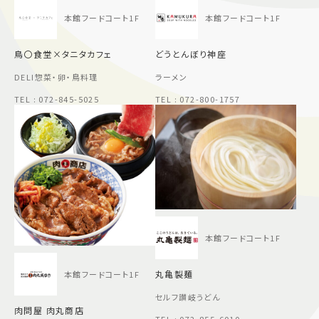
本館フードコート1F
本館フードコート1F
鳥〇食堂×タニタカフェ
どうとんぼり神座
DELI惣菜・卵・鳥料理
ラーメン
TEL : 072-845-5025
TEL : 072-800-1757
本館フードコート1F
丸亀製麺
本館フードコート1F
セルフ讃岐うどん
肉問屋 肉丸商店