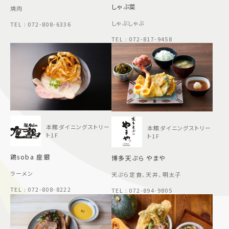
しゃぶ菜
焼肉
しゃぶしゃぶ
TEL : 072-808-6336
TEL : 072-817-9458
本館ダイニングストリー
本館ダイニングストリー
ト1F
ト1F
鶏soba 座銀
博多天ぷら やまや
ラーメン
天ぷら定食、天丼、明太子
TEL : 072-808-8222
TEL : 072-894-9805