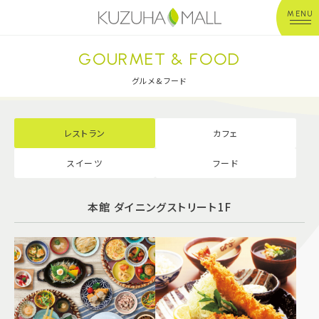
MENU
GOURMET & FOOD
年中無休
平 日：10:00~20:00
営業時間
土日祝：10:00~21:00
グルメ&フード
※店舗により異なる
ショップガイド
レストラン
カフェ
スイーツ
フード
グルメ＆フード
本館 ダイニングストリート1F
ショップニュース
イベント
キッズ＆ベビー