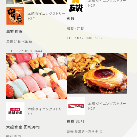
本館ダイニングストリー
ト2F
本館ダイニングストリー
五穀
ト2F
和食・定食
串家物語
TEL : 072-808-7587
串揚げ食べ放題
TEL : 072-850-9444
本館ダイニングストリー
ト2F
本館ダイニングストリー
ト2F
鶴橋 風月
大起水産 回転寿司
お好み焼き・焼きそば
回転寿司