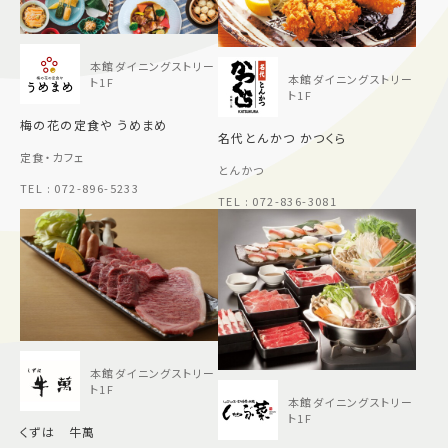
施設案内
本館ダイニングストリー
本館ダイニングストリー
ト1F
アクセス＆駐車場
ト1F
梅の花の定食や うめまめ
名代とんかつ かつくら
定食・カフェ
よくあるご質問
スタッフ募集
とんかつ
サイトマップ
プライバシーポリシー
TEL : 072-896-5233
TEL : 072-836-3081
Follow US
本館ダイニングストリー
ト1F
本館ダイニングストリー
ト1F
くずは 牛萬