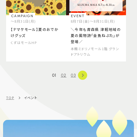
CAMPAIGN
EVENT
～8月31日(月)
8月7日(金)～8月31日(月)
【ナマケモール】夏のおでか
＼今年も青森県 津軽地域の
けグッズ
夏の風物詩「金魚ねぷた」が
登場／
くずはモールHP
本館ミドリノモール1階 グラン
ドアトリウム
01
02
03
TOP
イベント