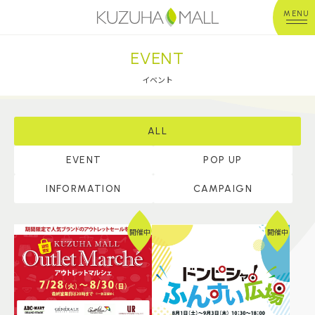
MENU
EVENT
年中無休
平 日：10:00~20:00
営業時間
土日祝：10:00~21:00
イベント
※店舗により異なる
ショップガイド
ALL
EVENT
POP UP
グルメ＆フード
INFORMATION
CAMPAIGN
ショップニュース
開催中
開催中
イベント
キッズ＆ベビー