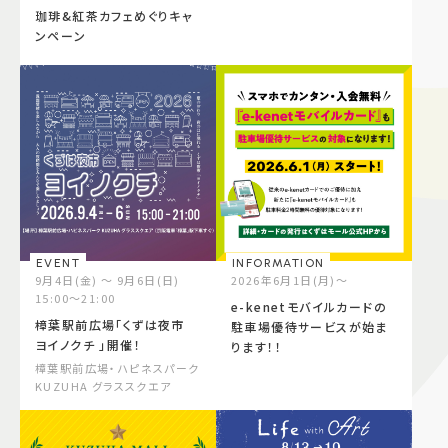
珈琲&紅茶カフェめぐりキャ
ンペーン
EVENT
INFORMATION
9月4日(金) ～ 9月6日(日)
2026年6月1日(月)～
15:00～21:00
e-kenetモバイルカードの
樟葉駅前広場「くずは夜市
駐車場優待サービスが始ま
ヨイノクチ 」開催！
ります！！
樟葉駅前広場・ハピネスパーク
KUZUHA グラススクエア