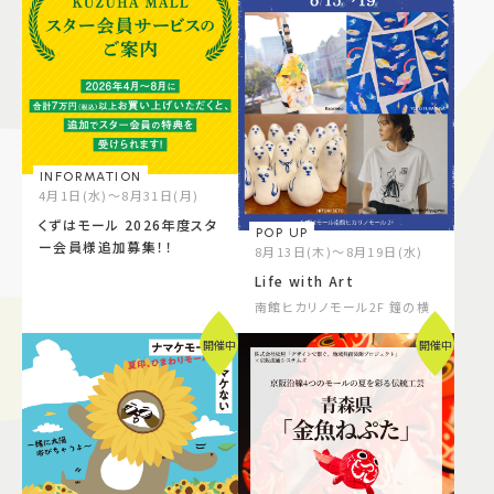
INFORMATION
4月1日(水)～8月31日(月)
くずはモール 2026年度スタ
POP UP
ー会員様追加募集！！
8月13日(木)～8月19日(水)
Life with Art
南館ヒカリノモール2F 鐘の横
開催中
開催中