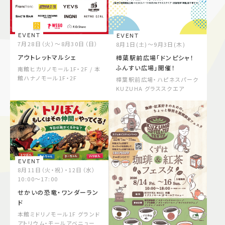
施設案内
EVENT
EVENT
アクセス＆駐車場
7月28日（火）～8月30日（日）
8月1日(土)～9月3日(木)
アウトレットマルシェ
樟葉駅前広場「ドンピシャ！
ふんすい広場」開催！
南館ヒカリノモール1F・2F / 本
館ハナノモール1F・2F
樟葉駅前広場・ハピネスパーク
よくあるご質問
スタッフ募集
KUZUHA グラススクエア
サイトマップ
プライバシーポリシー
Follow US
EVENT
8月11日（火・祝）・12日（水）
10:00～17:00
せかいの恐竜・ワンダーラン
ド
本館ミドリノモール1F グランド
アトリウム・モールアベニュー