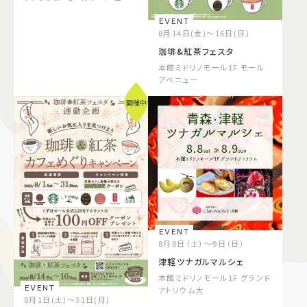
EVENT
8月14日(金)～16日(日)
珈琲&紅茶フェスタ
本館ミドリノモール1F モール
アベニュー
開催中
EVENT
8月8日（土）～9日（日）
津軽ツナガルマルシェ
本館ミドリノモール1F グランド
EVENT
アトリウム大
8月1日(土)～31日(月)