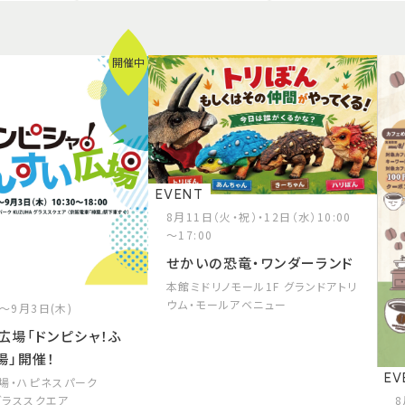
開催中
EVENT
8月11日（火・祝）・12日（水）10:00
～17:00
せかいの恐竜・ワンダーランド
本館ミドリノモール1F グランドアトリ
ウム・モールアベニュー
)～9月3日(木)
広場「ドンピシャ！ふ
場」開催！
EV
場・ハピネスパーク
 グラススクエア
8