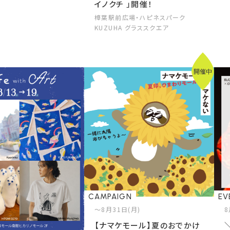
イノクチ 」開催！
樟葉駅前広場・ハピネスパーク
KUZUHA グラススクエア
開催中
CAMPAIGN
EV
～8月31日(月)
8
【ナマケモール】夏のおでかけ