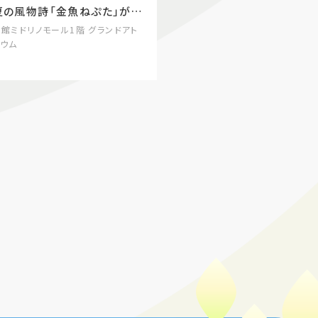
夏の風物詩「金魚ねぷた」が登
場／
本館ミドリノモール1階 グランドアト
リウム