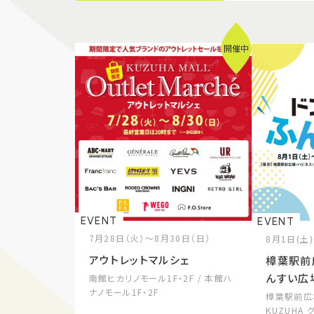
開催中
EVENT
EVENT
7月28日（火）～8月30日（日）
8月1日(土
アウトレットマルシェ
樟葉駅前
んすい広
南館ヒカリノモール1F・2F / 本館ハ
ナノモール1F・2F
樟葉駅前広
KUZUHA