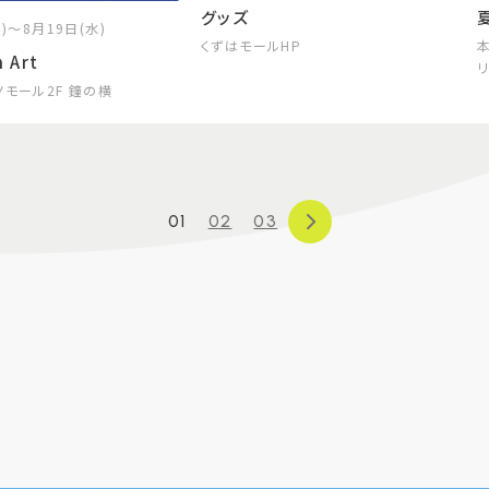
グッズ
)～8月19日(水)
くずはモールHP
h Art
ノモール2F 鐘の横
01
02
03