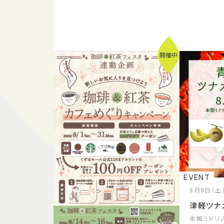
開催中
EVENT
8月8日（土
津軽ツナ
本館ミドリノ