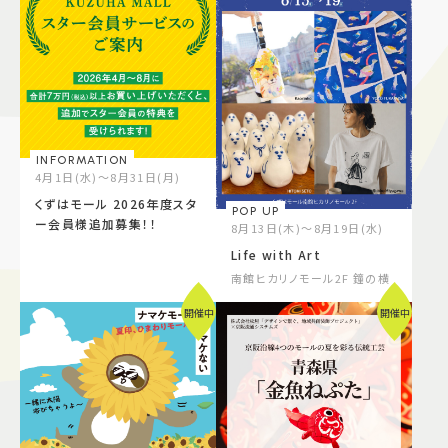
INFORMATION
4月1日(水)～8月31日(月)
くずはモール 2026年度スタ
POP UP
ー会員様追加募集！！
8月13日(木)～8月19日(水)
Life with Art
南館ヒカリノモール2F 鐘の横
開催中
開催中