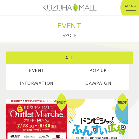
MENU
EVENT
年中無休
平 日：10:00~20:00
営業時間
土日祝：10:00~21:00
イベント
※店舗により異なる
ショップガイド
ALL
EVENT
POP UP
グルメ＆フード
INFORMATION
CAMPAIGN
ショップニュース
開催中
開催中
イベント
キッズ＆ベビー