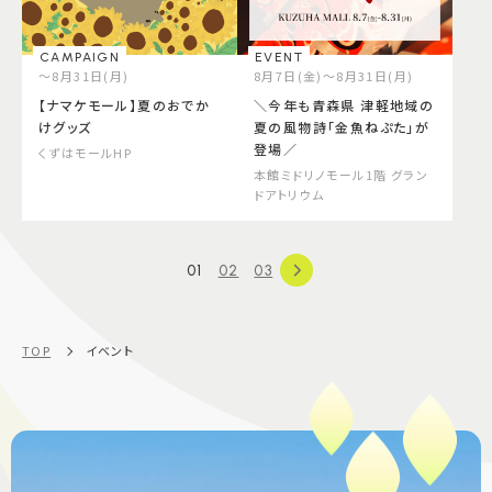
CAMPAIGN
EVENT
～8月31日(月)
8月7日(金)～8月31日(月)
【ナマケモール】夏のおでか
＼今年も青森県 津軽地域の
けグッズ
夏の風物詩「金魚ねぷた」が
登場／
くずはモールHP
本館ミドリノモール1階 グラン
ドアトリウム
01
02
03
TOP
イベント