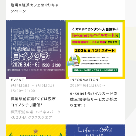
珈琲&紅茶カフェめぐりキャ
ンペーン
EVENT
INFORMATION
9月4日(金) ～ 9月6日(日)
2026年6月1日(月)～
15:00～21:00
e-kenetモバイルカードの
樟葉駅前広場「くずは夜市
駐車場優待サービスが始ま
ヨイノクチ 」開催！
ります！！
樟葉駅前広場・ハピネスパーク
KUZUHA グラススクエア