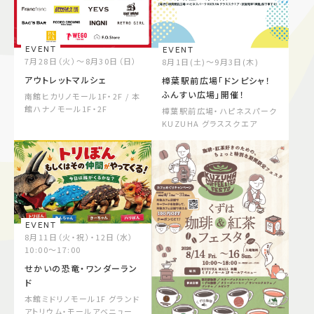
施設案内
EVENT
EVENT
アクセス＆駐車場
7月28日（火）～8月30日（日）
8月1日(土)～9月3日(木)
アウトレットマルシェ
樟葉駅前広場「ドンピシャ！
ふんすい広場」開催！
南館ヒカリノモール1F・2F / 本
館ハナノモール1F・2F
樟葉駅前広場・ハピネスパーク
よくあるご質問
スタッフ募集
KUZUHA グラススクエア
サイトマップ
プライバシーポリシー
Follow US
EVENT
8月11日（火・祝）・12日（水）
10:00～17:00
せかいの恐竜・ワンダーラン
ド
本館ミドリノモール1F グランド
アトリウム・モールアベニュー