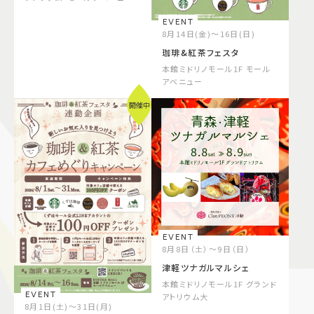
EVENT
8月14日(金)～16日(日)
珈琲&紅茶フェスタ
本館ミドリノモール1F モール
アベニュー
開催中
EVENT
8月8日（土）～9日（日）
津軽ツナガルマルシェ
本館ミドリノモール1F グランド
EVENT
アトリウム大
8月1日(土)～31日(月)