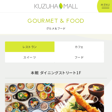
MENU
GOURMET & FOOD
年中無休
平 日：10:00~20:00
営業時間
土日祝：10:00~21:00
グルメ&フード
※店舗により異なる
ショップガイド
レストラン
カフェ
スイーツ
フード
グルメ＆フード
本館 ダイニングストリート1F
ショップニュース
イベント
キッズ＆ベビー