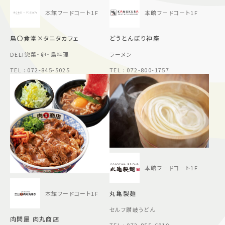
本館フードコート1F
本館フードコート1F
鳥〇食堂×タニタカフェ
どうとんぼり神座
DELI惣菜・卵・鳥料理
ラーメン
TEL : 072-845-5025
TEL : 072-800-1757
本館フードコート1F
丸亀製麺
本館フードコート1F
セルフ讃岐うどん
肉問屋 肉丸商店