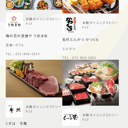
施設案内
本館ダイニングストリー
本館ダイニングストリー
ト1F
アクセス＆駐車場
ト1F
梅の花の定食や うめまめ
名代とんかつ かつくら
定食・カフェ
よくあるご質問
スタッフ募集
とんかつ
サイトマップ
プライバシーポリシー
TEL : 072-896-5233
TEL : 072-836-3081
Follow US
本館ダイニングストリー
ト1F
本館ダイニングストリー
ト1F
くずは 牛萬