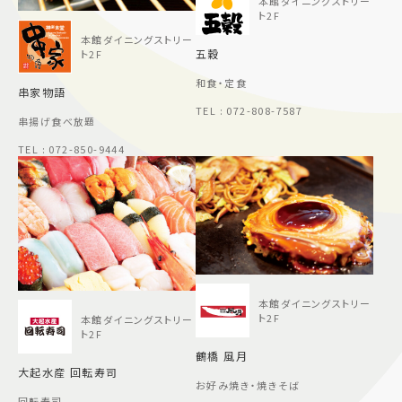
本館ダイニングストリー
ト2F
本館ダイニングストリー
五穀
ト2F
和食・定食
串家物語
TEL : 072-808-7587
串揚げ食べ放題
TEL : 072-850-9444
本館ダイニングストリー
ト2F
本館ダイニングストリー
ト2F
鶴橋 風月
大起水産 回転寿司
お好み焼き・焼きそば
回転寿司