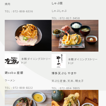
しゃぶ菜
焼肉
しゃぶしゃぶ
TEL : 072-808-6336
TEL : 072-817-9458
本館ダイニングストリー
本館ダイニングストリー
ト1F
ト1F
鶏soba 座銀
博多天ぷら やまや
ラーメン
天ぷら定食、天丼、明太子
TEL : 072-808-8222
TEL : 072-894-9805