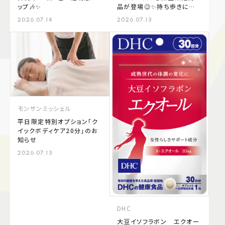
ップ🎶✨
品が登場😉✨持ち歩きにも
便利なプレストタイプ❣️定番
2026.07.14
2026.07.13
商品と合わせて徹底レビュ
ーしていきます🩵🫧チャコッ
ト コンプレクションクリエ
イターN クール¥2,750（税
込）
モンサンミッシェル
平日限定特別オプション「ク
イックボディケア20分」のお
知らせ
2026.07.13
DHC
大豆イソフラボン エクオー