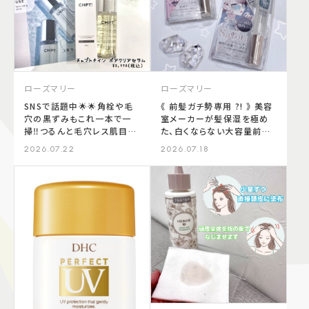
ローズマリー
ローズマリー
SNSで話題中🌟🌟角栓や毛
《 前髪ガチ勢専用 ?! 》 美容
穴の黒ずみもこれ一本で一
室メーカーが髪保湿を極め
掃‼️つるんと毛穴レス肌目指
た、白くならない大容量前髪
しませんか？？
キープスティック 👩🏻‍🦰🌵💫
2026.07.22
2026.07.18