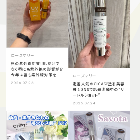
施設案内
アクセス＆駐車場
よくあるご質問
スタッフ募集
ローズマリー
サイトマップ
プライバシーポリシー
唇の紫外線対策‼️肌だけで
なく唇にも紫外線の影響が⁉️
今年は唇も紫外線対策をす
ローズマリー
Follow US
る時代✨💖LAKAのUVリップ
2026.07.26
定番人気のCICA💡塗る美容
針💉SNSで話題沸騰中の”リ
ードルショット”
2026.07.24