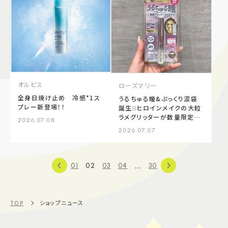
オルビス
ローズマリー
全身日焼け止め 冷感*1ス
うるちゅる瞳&ぷっくり涙袋
プレー新登場！！
誕生❕❕ヒロインメイクの大粒
ラメグリッターが数量限定発
2026.07.08
売👀⭐️
2026.07.07
...
01
02
03
04
30
TOP
ショップニュース