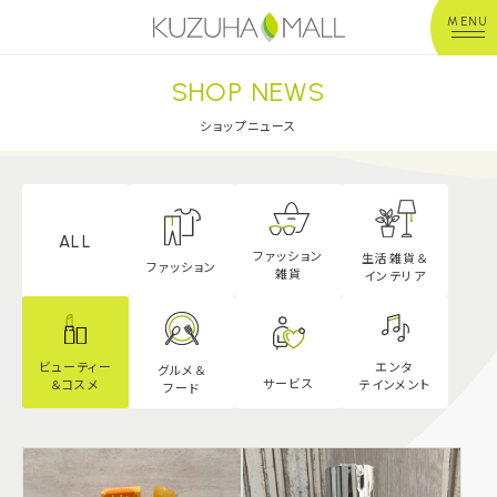
MENU
SHOP NEWS
年中無休
平 日：10:00~20:00
営業時間
土日祝：10:00~21:00
ショップニュース
※店舗により異なる
ショップガイド
ALL
ファッション
生活雑貨＆
グルメ＆フード
ファッション
雑貨
インテリア
ショップニュース
エンタ
ビューティー
グルメ＆
サービス
テインメント
＆
コスメ
フード
イベント
キッズ＆ベビー