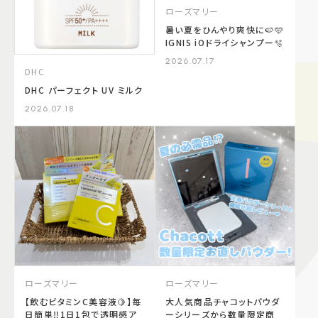
ローズマリー
暑い夏をひんやり爽快に🍉🩵
IGNIS iOドライシャンプー🫧
2026.07.17
DHC
DHC パーフェクト UV ミルク
2026.07.18
ローズマリー
ローズマリー
【飲むビタミンC美容液🍋】毎
大人気商品チャコットパウダ
日簡単‼️1日1包で透明感ア
ーシリーズから数量限定商