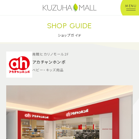
MENU
SHOP GUIDE
年中無休
平 日：10:00~20:00
営業時間
土日祝：10:00~21:00
ショップガイド
※店舗により異なる
南館ヒカリノモール2F
ショップガイド
アカチャンホンポ
ベビー・キッズ用品
グルメ＆フード
ショップニュース
イベント
キッズ＆ベビー