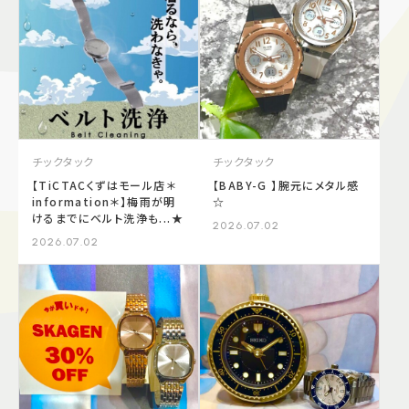
施設案内
アクセス＆駐車場
よくあるご質問
スタッフ募集
チックタック
チックタック
サイトマップ
プライバシーポリシー
【TiCTACくずはモール店＊
【BABY-G 】腕元にメタル感
information＊】梅雨が明
☆
けるまでにベルト洗浄も...★
Follow US
2026.07.02
2026.07.02