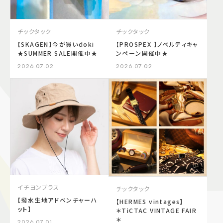
チックタック
チックタック
【SKAGEN】今が買いdoki
【PROSPEX 】ノベルティキャ
★SUMMER SALE開催中★
ンペーン開催中★
2026.07.02
2026.07.02
イチヨンプラス
チックタック
【撥水生地アドベンチャーハ
【HERMES vintages】
ット】
＊TiCTAC VINTAGE FAIR
＊
2026.07.01