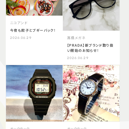
ニコアンド
今夜も餃子とブギーバック！
髙橋メガネ
2026.06.29
【PRADA】新ブランド取り扱
い開始のお知らせ！
2026.06.29
チックタック
チックタック