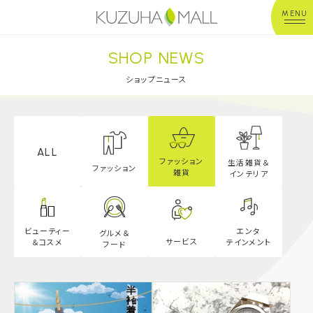
MENU
SHOP NEWS
年中無休
平 日：10:00~20:00
営業時間
土日祝：10:00~21:00
ショップニュース
※店舗により異なる
ショップガイド
ALL
ファッション
生活雑貨＆
グルメ＆フード
ファッション
雑貨
インテリア
ショップニュース
エンタ
ビューティー
グルメ＆
サービス
テインメント
＆
コスメ
フード
イベント
キッズ＆ベビー