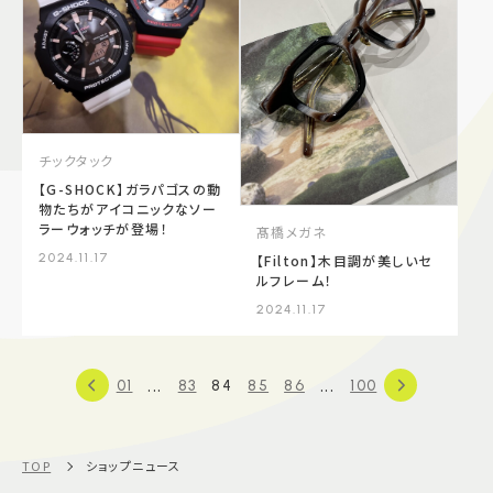
チックタック
【G-SHOCK】ガラパゴスの動
物たちがアイコニックなソー
ラーウォッチが登場！
髙橋メガネ
2024.11.17
【Filton】木目調が美しいセ
ルフレーム！
2024.11.17
...
...
01
83
84
85
86
100
TOP
ショップニュース