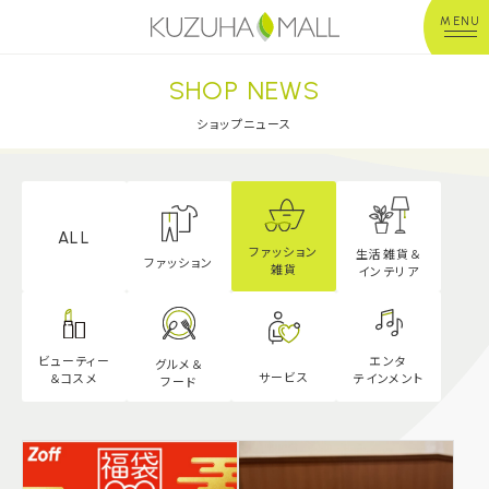
MENU
SHOP NEWS
年中無休
平 日：10:00~20:00
営業時間
土日祝：10:00~21:00
ショップニュース
※店舗により異なる
ショップガイド
ALL
ファッション
生活雑貨＆
グルメ＆フード
ファッション
雑貨
インテリア
ショップニュース
エンタ
ビューティー
グルメ＆
サービス
テインメント
＆
コスメ
フード
イベント
キッズ＆ベビー