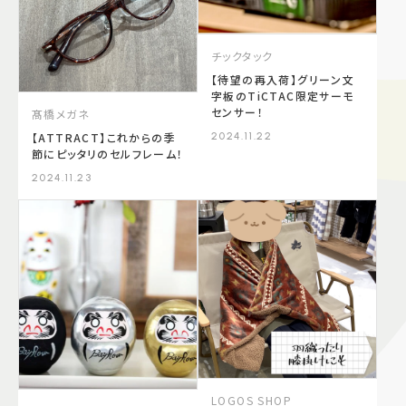
チックタック
【待望の再入荷】グリーン文
字板のTiCTAC限定サーモ
センサー！
髙橋メガネ
2024.11.22
【ATTRACT】これからの季
節にピッタリのセルフレーム！
2024.11.23
LOGOS SHOP