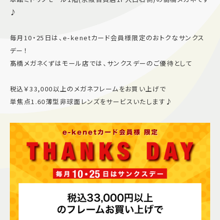
♪
施設案内
毎月10・25日は、e-kenetカード会員様限定のおトクなサンクス
アクセス＆駐車場
デー！
髙橋メガネくずはモール店では、サンクスデーのご優待として
よくあるご質問
スタッフ募集
税込￥33,000以上のメガネフレームをお買い上げで
サイトマップ
プライバシーポリシー
単焦点1.60薄型非球面レンズをサービスいたします♪
Follow US