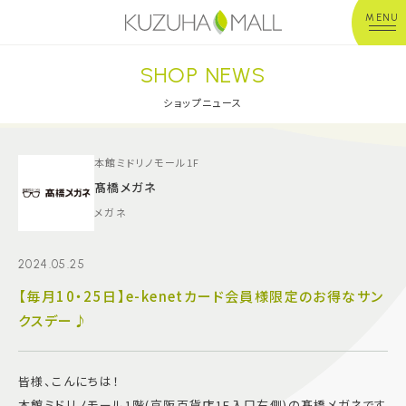
MENU
SHOP NEWS
年中無休
平 日：10:00~20:00
営業時間
土日祝：10:00~21:00
ショップニュース
※店舗により異なる
ショップガイド
本館ミドリノモール1F
髙橋メガネ
メガネ
グルメ＆フード
2024.05.25
ショップニュース
【毎月10・25日】e-kenetカード会員様限定のお得なサン
クスデー♪
イベント
キッズ＆ベビー
皆様、こんにちは！
本館ミドリノモール1階(京阪百貨店1F入口右側)の髙橋メガネです