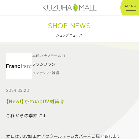
MENU
SHOP NEWS
年中無休
平 日：10:00~20:00
営業時間
土日祝：10:00~21:00
ショップニュース
※店舗により異なる
ショップガイド
本館ハナノモール2F
フランフラン
インテリア・雑貨
グルメ＆フード
2024.05.20
ショップニュース
【New!】かわいくUV対策🌞
イベント
これからの季節に＊
キッズ＆ベビー
本日は、UV加工付きのクールアームカバーをご紹介致します！