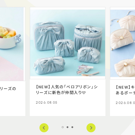
【NEW】人気の「ベロアリボン」シ
【NEW】
シリーズの
リーズに新色が仲間入り🩵
あるポー
2026.08.05
2026.08.