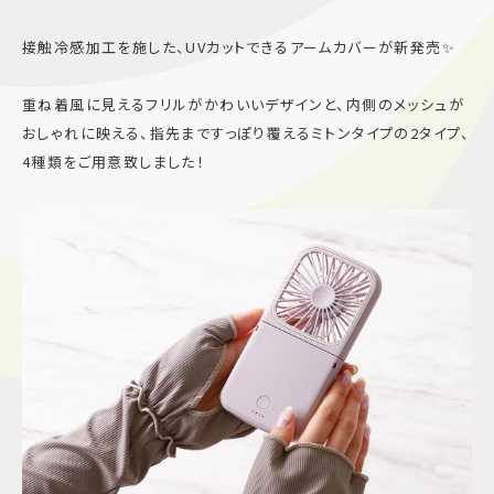
施設案内
接触冷感加工を施した、UVカットできるアームカバーが新発売✨
アクセス＆駐車場
重ね着風に見えるフリルがかわいいデザインと、内側のメッシュが
おしゃれに映える、指先まですっぽり覆えるミトンタイプの2タイプ、
4種類をご用意致しました！
よくあるご質問
スタッフ募集
サイトマップ
プライバシーポリシー
Follow US