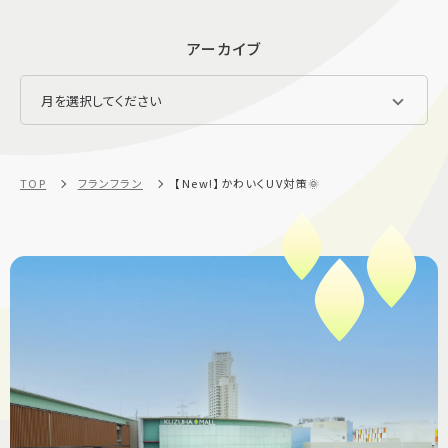
アーカイブ
TOP
フランフラン
【New!】かわいくUV対策🌞