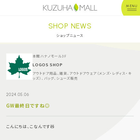
MENU
SHOP NEWS
年中無休
平 日：10:00~20:00
営業時間
土日祝：10:00~21:00
ショップニュース
※店舗により異なる
ショップガイド
本館ハナノモール3F
LOGOS SHOP
アウトドア用品、雑貨、アウトドアウェア（メンズ・レディス・キ
グルメ＆フード
ッズ）、バッグ、シューズ販売
ショップニュース
2024.05.06
GW最終日ですね◎
イベント
こんにちは、こなんです🧸
キッズ＆ベビー