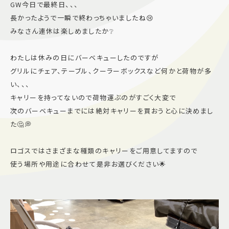
GW今日で最終日、、、
施設案内
長かったようで一瞬で終わっちゃいましたね😢
みなさん連休は楽しめましたか❔
アクセス＆駐車場
わたしは休みの日にバーベキューしたのですが
グリルにチェア、テーブル、クーラーボックスなど何かと荷物が多
よくあるご質問
スタッフ募集
い、、、
サイトマップ
プライバシーポリシー
キャリーを持ってないので荷物運ぶのがすごく大変で
次のバーベキューまでには絶対キャリーを買おうと心に決めまし
た🤔💭
Follow US
ロゴスではさまざまな種類のキャリーをご用意してますので
使う場所や用途に合わせて是非お選びください🌟