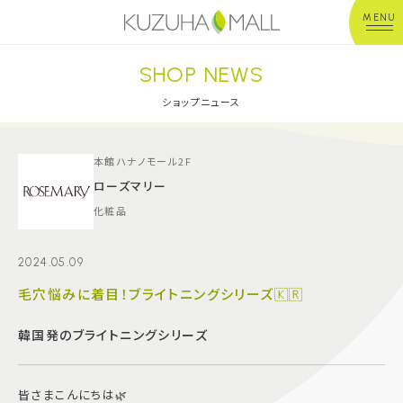
MENU
SHOP NEWS
年中無休
平 日：10:00~20:00
営業時間
土日祝：10:00~21:00
ショップニュース
※店舗により異なる
ショップガイド
本館ハナノモール2F
ローズマリー
化粧品
グルメ＆フード
2024.05.09
ショップニュース
毛穴悩みに着目！ブライトニングシリーズ🇰🇷
イベント
韓国発のブライトニングシリーズ
キッズ＆ベビー
皆さまこんにちは🌿