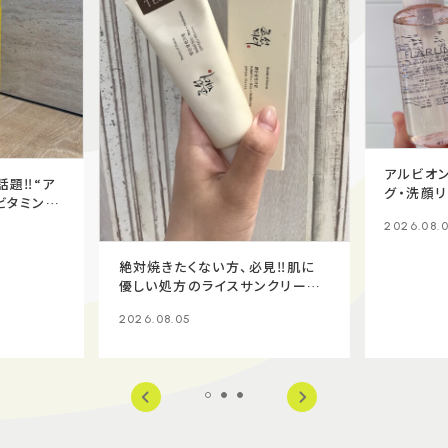
アルビオン
題‼️“ア
グ・洗顔リ
ビタミンC
2026.08.
絶対焼きたくない方、必見‼️肌に
優しい処方のライスサンクリーム
✨
2026.08.05