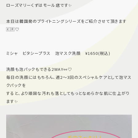
ローズマリーくずはモール店です✨
施設案内
本日は韓国発のブライトニングシリーズをご紹介させて頂きます
アクセス＆駐車場
🇰🇷♡
よくあるご質問
スタッフ募集
ミシャ ビタシープラス 泡マスク洗顔 ¥1650(税込)
サイトマップ
プライバシーポリシー
洗顔も泡パックもできる2WAY👀♡
Follow US
毎日の洗顔にはもちろん、週2〜3回のスペシャルケアとして泡マス
クパックを
すると、より頑固な汚れも落としてもっとなめらかな肌に仕上がり
ます✨