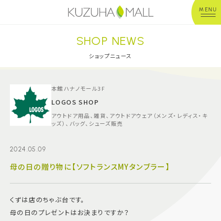
MENU
SHOP NEWS
年中無休
平 日：10:00~20:00
営業時間
土日祝：10:00~21:00
ショップニュース
※店舗により異なる
ショップガイド
本館ハナノモール3F
LOGOS SHOP
アウトドア用品、雑貨、アウトドアウェア（メンズ・レディス・キ
グルメ＆フード
ッズ）、バッグ、シューズ販売
ショップニュース
2024.05.09
母の日の贈り物に【ソフトランスMYタンブラー】
イベント
くずは店のちゃぶ台です。
キッズ＆ベビー
母の日のプレゼントはお決まりですか？