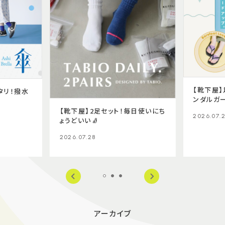
【靴下屋
タリ！撥水
ンダルガー
【靴下屋】2足セット！毎日使いにち
2026.07.
ょうどいい🧦
2026.07.28
アーカイブ