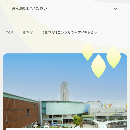
TOP
靴下屋
【靴下屋】ロングセラーアイテム🧦✨