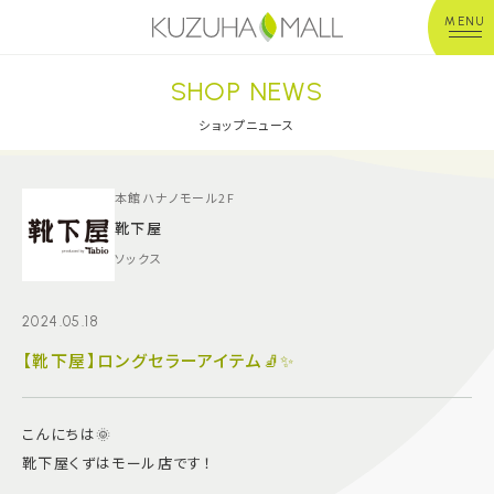
MENU
SHOP NEWS
年中無休
平 日：10:00~20:00
営業時間
土日祝：10:00~21:00
ショップニュース
※店舗により異なる
ショップガイド
本館ハナノモール2F
靴下屋
ソックス
グルメ＆フード
2024.05.18
ショップニュース
【靴下屋】ロングセラーアイテム🧦✨
イベント
こんにちは🌞
キッズ＆ベビー
靴下屋くずはモール店です！