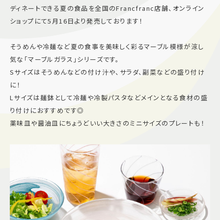
ディネートできる夏の食品を全国のFrancfranc店舗、オンライン
施設案内
ショップにて5月16日より発売しております！
アクセス＆駐車場
そうめんや冷麺など夏の食事を美味しく彩るマーブル模様が涼し
気な「マーブルガラス」シリーズです。
Sサイズはそうめんなどの付け汁や、サラダ、副菜などの盛り付け
よくあるご質問
スタッフ募集
に！
サイトマップ
プライバシーポリシー
Lサイズは麺鉢として冷麺や冷製パスタなどメインとなる食材の盛
り付けにおすすめです◎
Follow US
薬味皿や醤油皿にちょうどいい大きさのミニサイズのプレートも！