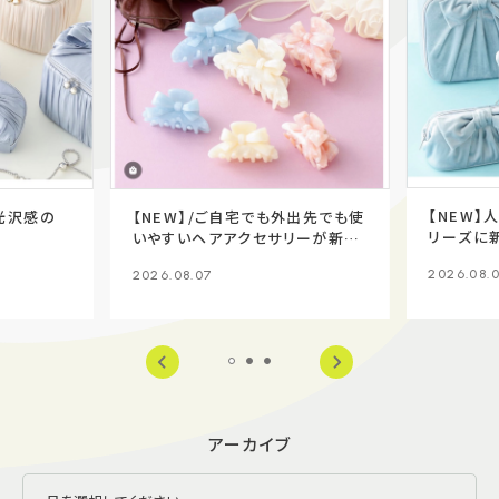
【NEW】
た光沢感の
【NEW】/ご自宅でも外出先でも使
リーズに
いやすいヘアアクセサリーが新登
場✨
2026.08.
2026.08.07
アーカイブ