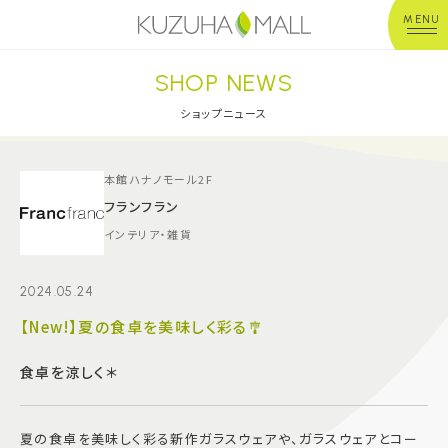
MENU
SHOP NEWS
年中無休
平 日：10:00~20:00
営業時間
土日祝：10:00~21:00
ショップニュース
※店舗により異なる
ショップガイド
本館ハナノモール2F
フランフラン
インテリア・雑貨
グルメ＆フード
2024.05.24
ショップニュース
【New!】夏の食卓を美味しく彩る🎐
イベント
食卓を涼しく＊
キッズ＆ベビー
夏の食卓を美味しく彩る新作ガラスウェアや、ガラスウェアとコー