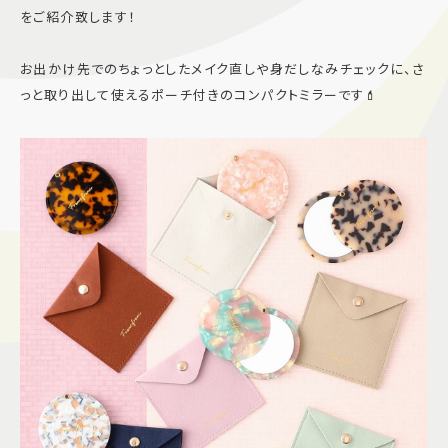
をご紹介致します！
施設案内
お出かけ先でのちょっとしたメイク直しや身だしなみチェックに、さ
アクセス＆駐車場
っと取り出して使えるポーチ付きのコンパクトミラーです💄
よくあるご質問
スタッフ募集
サイトマップ
プライバシーポリシー
Follow US