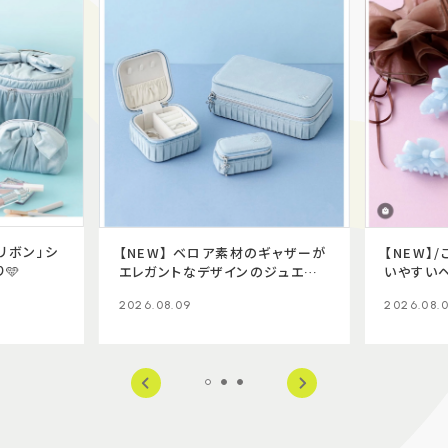
リボン」シ
【NEW】 ベロア素材のギャザーが
【NEW】
🩵
エレガントなデザインのジュエリ
いやすい
ーボックス💍
場✨
2026.08.09
2026.08.