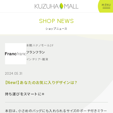
MENU
SHOP NEWS
年中無休
平 日：10:00~20:00
営業時間
土日祝：10:00~21:00
ショップニュース
※店舗により異なる
ショップガイド
本館ハナノモール2F
フランフラン
インテリア・雑貨
グルメ＆フード
2024.05.31
ショップニュース
【New!】あなたのお気に入りデザインは？
イベント
持ち運びをスマートに＊
キッズ＆ベビー
本日は、小さめのバッグにも入れられるサイズのポーチ付きミラー