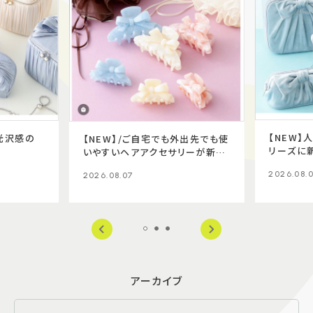
【NEW】
た光沢感の
【NEW】/ご自宅でも外出先でも使
リーズに
いやすいヘアアクセサリーが新登
場✨
2026.08.
2026.08.07
アーカイブ