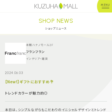
MENU
SHOP NEWS
年中無休
平 日：10:00~20:00
営業時間
土日祝：10:00~21:00
ショップニュース
※店舗により異なる
ショップガイド
本館ハナノモール2F
フランフラン
インテリア・雑貨
グルメ＆フード
2024.06.03
ショップニュース
【New!】ギフトにおすすめ💐
イベント
トレンドカラーが魅力的◎
キッズ＆ベビー
本日は、シンプルながらもこだわりのイニシャルデザインとトレンド