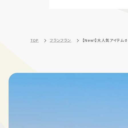
TOP
フランフラン
【New!】大人気アイテム