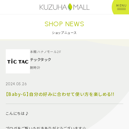
MENU
SHOP NEWS
年中無休
平 日：10:00~20:00
営業時間
土日祝：10:00~21:00
ショップニュース
※店舗により異なる
ショップガイド
本館ハナノモール2F
チックタック
腕時計
グルメ＆フード
2024.05.26
ショップニュース
【Baby-G】自分の好みに合わせて使い方を楽しめる!!
イベント
こんにちは♪
キッズ＆ベビー
ブログをご覧いただきありがとうございます☆