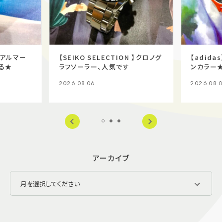
I】アルマー
【SEIKO SELECTION 】クロノグ
【adid
る★
ラフソーラー、人気です
ンカラー
2026.08.06
2026.08.
アーカイブ