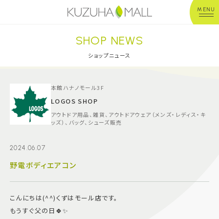
MENU
SHOP NEWS
年中無休
平 日：10:00~20:00
営業時間
土日祝：10:00~21:00
ショップニュース
※店舗により異なる
ショップガイド
本館ハナノモール3F
LOGOS SHOP
アウトドア用品、雑貨、アウトドアウェア（メンズ・レディス・キ
グルメ＆フード
ッズ）、バッグ、シューズ販売
ショップニュース
2024.06.07
野電ボディエアコン
イベント
こんにちは(^^)くずはモール店です。
キッズ＆ベビー
もうすぐ父の日🍀✨