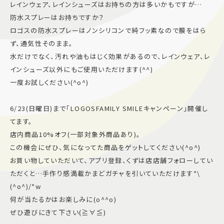
レインウェア、レインシューズはお持ちの方は多いかもですが…
施設案内
防水スプレーはお持ちですか？
ロゴスの防水スプレーはノンシリコンで純フッ素なので膜をはら
ず、通気性そのまま。
アクセス＆駐車場
水だけでなく、汚れや油もはじく効果があるので、レインウェア、レ
インシューズ以外にもご使用いただけます(^^)
よくあるご質問
スタッフ募集
一度お試しください(^o^)
サイトマップ
プライバシーポリシー
6/23(日曜日)まで「LOGOSFAMILY SMILEキャンペーン」開催し
てます。
Follow US
店内商品10%オフ(一部対象外商品あり)。
この機会にぜひ、気になってた商品をゲットしてください(^o^)
お買い物していただいて、アプリ登録、くずは店店舗フォローしてい
ただくと…手作り感満載かまどガチャを引いていただけます*\
(^o^)/*w
何が当たるかはお楽しみに(o^^o)
ぜひ遊びにきて下さい(≧∀≦)