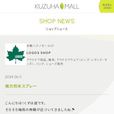
MENU
SHOP NEWS
年中無休
平 日：10:00~20:00
営業時間
土日祝：10:00~21:00
ショップニュース
※店舗により異なる
ショップガイド
本館ハナノモール3F
LOGOS SHOP
アウトドア用品、雑貨、アウトドアウェア（メンズ・レディス・キ
グルメ＆フード
ッズ）、バッグ、シューズ販売
ショップニュース
2024.06.11
強力防水スプレー
イベント
こんにちは！くずは店です。
キッズ＆ベビー
そろそろ梅雨の時期が近づいてきましたね☂️