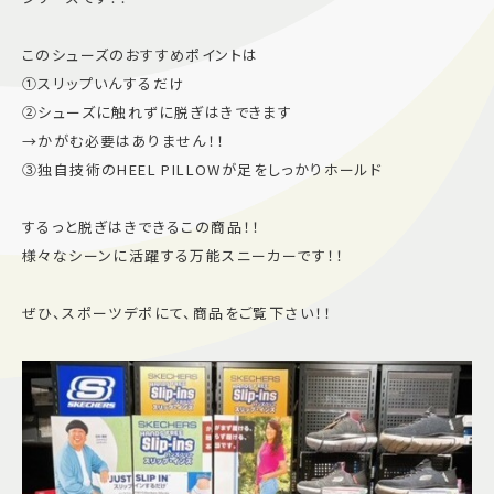
施設案内
このシューズのおすすめポイントは
①スリップいんするだけ
アクセス＆駐車場
②シューズに触れずに脱ぎはきできます
→かがむ必要はありません！！
③独自技術のHEEL PILLOWが足をしっかりホールド
よくあるご質問
スタッフ募集
サイトマップ
プライバシーポリシー
するっと脱ぎはきできるこの商品！！
様々なシーンに活躍する万能スニーカーです！！
Follow US
ぜひ、スポーツデポにて、商品をご覧下さい！！