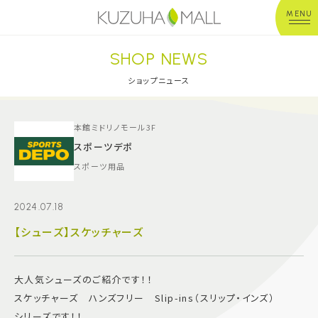
MENU
SHOP NEWS
年中無休
平 日：10:00~20:00
営業時間
土日祝：10:00~21:00
ショップニュース
※店舗により異なる
ショップガイド
本館ミドリノモール3F
スポーツデポ
スポーツ用品
グルメ＆フード
2024.07.18
ショップニュース
【シューズ】スケッチャーズ
イベント
大人気シューズのご紹介です！！
キッズ＆ベビー
スケッチャーズ ハンズフリー Slip-ins（スリップ・インズ）
シリーズです！！