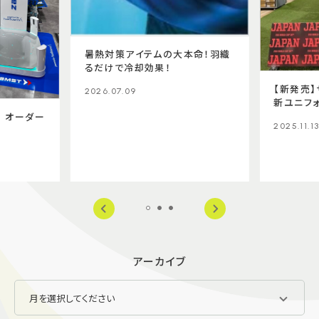
暑熱対策アイテムの大本命！羽織
るだけで冷却効果！
【新発売
2026.07.09
新ユニフ
 オーダー
2025.11.1
アーカイブ