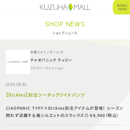
MENU
SHOP NEWS
年中無休
平 日：10:00~20:00
営業時間
土日祝：10:00~21:00
ショップニュース
※店舗により異なる
ショップガイド
本館ミドリノモール2F
チャオパニック ティピー
ファミリーファッション
グルメ＆フード
2024.08.30
ショップニュース
【Dickies】別注ツータックワイドパンツ
イベント
CIAOPANIC TYPY×Dickies別注アイテムが登場！ シーズン
問わず活躍する美シルエットのスラックス◎ ¥9,900（税込）
キッズ＆ベビー