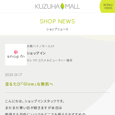
MENU
SHOP NEWS
年中無休
平 日：10:00~20:00
営業時間
土日祝：10:00~21:00
ショップニュース
※店舗により異なる
ショップガイド
本館ハナノモール2F
ショップイン
セレクトコスメ＆ビューティー雑貨
グルメ＆フード
2025.01.17
ショップニュース
塗るたび「Glow」な艶肌へ
イベント
こんにちは。ショップインスタッフです。
キッズ＆ベビー
まだまだ寒い日が続きますが本日は
乾燥する日中にいつでもどこでも使えるおすすめの