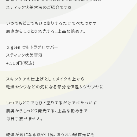
スティック状美容液のご紹介です❁
施設案内
いつでもどこでもひと塗りするだけでべたつかず
アクセス＆駐車場
肌奥からしっとり発光する、上品な艶めき。
ｂ.glen ウルトラグロウバー
よくあるご質問
スタッフ募集
スティック状美容液
サイトマップ
プライバシーポリシー
4,510円(税込)
Follow US
スキンケアの仕上げとしてメイクの上から
乾燥やシワなどの気になる部分を保湿＆ツヤツヤに
いつでもどこでもひと塗りするだけでべたつかず
肌奥からしっとり発光する、上品な艶めきで
毎日手放せません。
乾燥が気になる額や目尻、ほうれい線首元にも