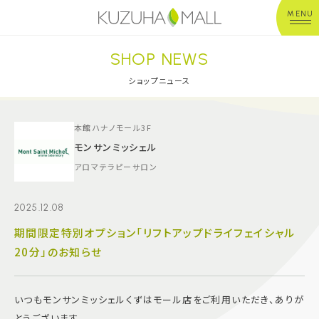
MENU
SHOP NEWS
年中無休
平 日：10:00~20:00
営業時間
土日祝：10:00~21:00
ショップニュース
※店舗により異なる
ショップガイド
本館ハナノモール3F
モンサンミッシェル
アロマテラピーサロン
グルメ＆フード
2025.12.08
ショップニュース
期間限定特別オプション「リフトアップドライフェイシャル
20分」のお知らせ
イベント
キッズ＆ベビー
いつもモンサンミッシェルくずはモール店をご利用いただき、ありが
とうございます。