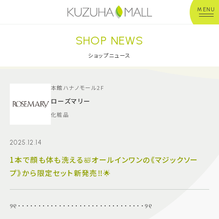
MENU
SHOP NEWS
年中無休
平 日：10:00~20:00
営業時間
土日祝：10:00~21:00
ショップニュース
※店舗により異なる
ショップガイド
本館ハナノモール2F
ローズマリー
化粧品
グルメ＆フード
2025.12.14
ショップニュース
1本で顔も体も洗える🛀オールインワンの《マジックソー
プ》から限定セット新発売‼️🌟
イベント
キッズ＆ベビー
୨୧･･･････････････････････････････୨୧