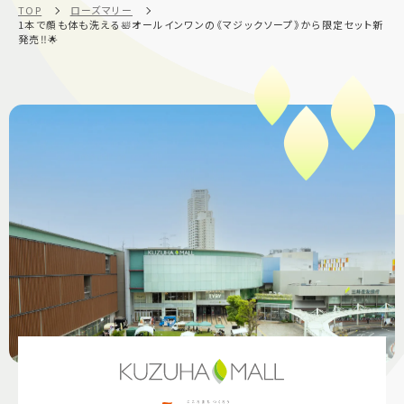
TOP
ローズマリー
1本で顔も体も洗える🛀オールインワンの《マジックソープ》から限定セット新
発売‼️🌟