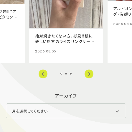
アルビオン
題‼️“ア
グ・洗顔リ
ビタミンC
2026.08.
絶対焼きたくない方、必見‼️肌に
優しい処方のライスサンクリーム
✨
2026.08.05
アーカイブ