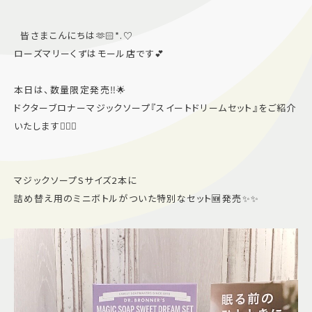
施設案内
皆さまこんにちは🫶🏻*.♡
ローズマリーくずはモール店です💕
アクセス＆駐車場
本日は、数量限定発売‼️🌟
ドクターブロナーマジックソープ『スイートドリームセット』をご紹介
よくあるご質問
スタッフ募集
いたします💁🏻‍♀️
サイトマップ
プライバシーポリシー
Follow US
マジックソープSサイズ2本に
詰め替え用のミニボトルがついた特別なセット🆕発売✨✨