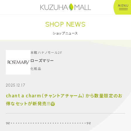
MENU
SHOP NEWS
年中無休
平 日：10:00~20:00
営業時間
土日祝：10:00~21:00
ショップニュース
※店舗により異なる
ショップガイド
本館ハナノモール2F
ローズマリー
化粧品
グルメ＆フード
2025.12.17
ショップニュース
chant a charm（チャントアチャーム）から数量限定のお
得なセットが新発売‼️🥝
イベント
キッズ＆ベビー
୨୧･･･････････････････････････････୨୧