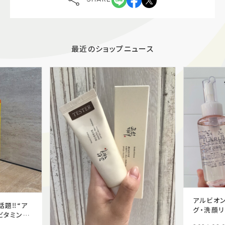
最近のショップニュース
アルビオン
題‼️“ア
グ・洗顔リ
ビタミンC