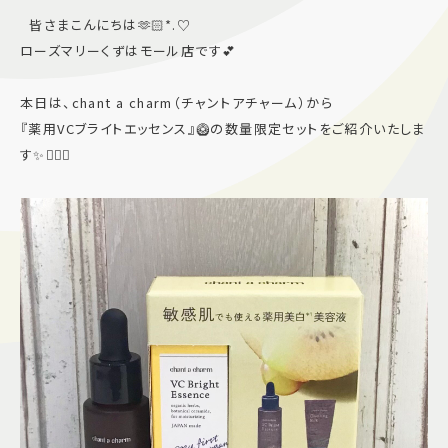
皆さまこんにちは🫶🏻*.♡
施設案内
ローズマリーくずはモール店です💕
アクセス＆駐車場
本日は、chant a charm（チャントアチャーム）から
『薬用VCブライトエッセンス』🥝の数量限定セットをご紹介いたしま
す✨💁🏻‍♀️
よくあるご質問
スタッフ募集
サイトマップ
プライバシーポリシー
Follow US