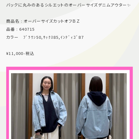
バックに丸みのあるシルエットのオーバーサイズデニムアウター✨
施設案内
商品名 : オーバーサイズカットオフＢＺ
アクセス＆駐車場
品番 : 640715
カラー ﾌﾞﾗｳﾝ50,ｻｯｸｽ85,ｲﾝﾃﾞｨｺﾞ87
よくあるご質問
スタッフ募集
¥11,000-税込
サイトマップ
プライバシーポリシー
Follow US