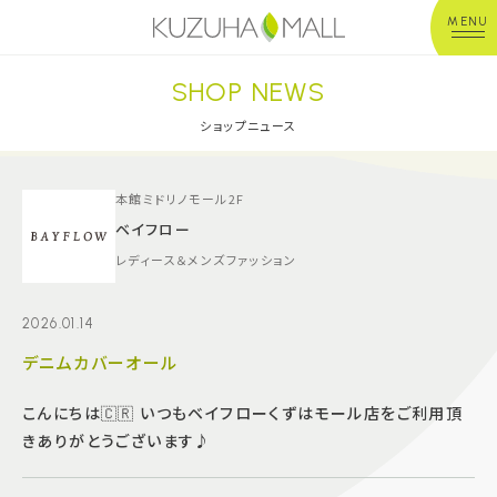
MENU
SHOP NEWS
年中無休
平 日：10:00~20:00
営業時間
土日祝：10:00~21:00
ショップニュース
※店舗により異なる
ショップガイド
本館ミドリノモール2F
ベイフロー
レディース＆メンズファッション
グルメ＆フード
2026.01.14
ショップニュース
デニムカバーオール
イベント
こんにちは🇨🇷 いつもベイフローくずはモール店をご利用頂
きありがとうございます♪
キッズ＆ベビー