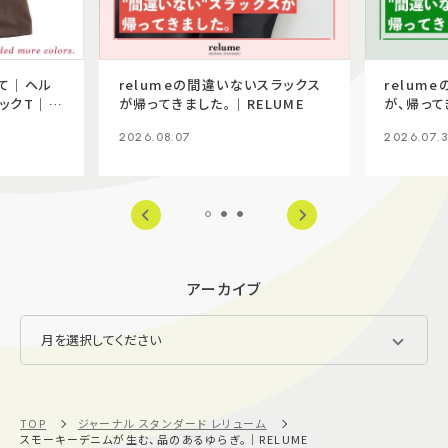
て｜ヘル
relumeの間違いないスラックス
relum
ックT｜
が帰ってきました。｜RELUME
が、帰って
2026.08.07
2026.07.3
アーカイブ
TOP
ジャーナル スタンダード レリューム
スモーキーデニムが生む、品のあるゆらぎ。｜RELUME