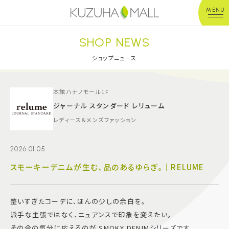
MENU
SHOP NEWS
年中無休
平 日：10:00~20:00
営業時間
土日祝：10:00~21:00
ショップニュース
※店舗により異なる
ショップガイド
本館ハナノモール1F
ジャーナル スタンダード レリューム
レディース＆メンズファッション
グルメ＆フード
2026.01.05
ショップニュース
スモーキーデニムが生む、品のあるゆらぎ。｜RELUME
イベント
整いすぎたコーデに、ほんの少しの余白を。
キッズ＆ベビー
派手な主張ではなく、ニュアンスで印象を変えたい。
その今の気分に応えるのが SMOKY DENIMシリーズです。