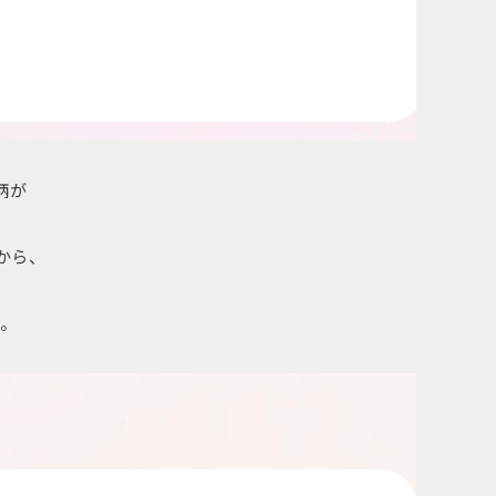
柄が
から、
。