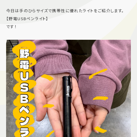
施設案内
今日は手のひらサイズで携帯性に優れたライトをご紹介します。
【野電USBペンライト】
です！
アクセス＆駐車場
よくあるご質問
スタッフ募集
サイトマップ
プライバシーポリシー
Follow US