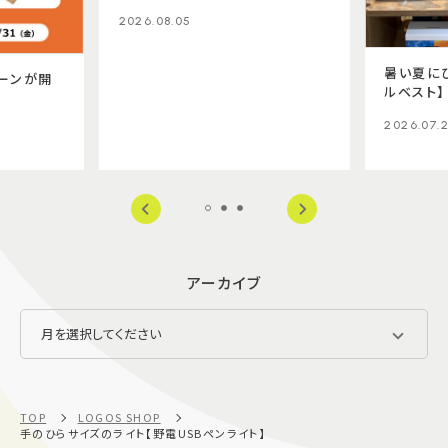
2026.08.05
暑い夏に
ーンが開
ルベスト】
2026.07.
アーカイブ
TOP
LOGOS SHOP
手のひらサイズのライト【野電USBペンライト】