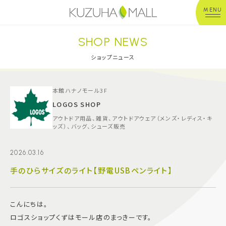
MENU
SHOP NEWS
年中無休
平 日：10:00~20:00
営業時間
土日祝：10:00~21:00
ショップニュース
※店舗により異なる
ショップガイド
本館ハナノモール3F
LOGOS SHOP
アウトドア用品、雑貨、アウトドアウェア（メンズ・レディス・キ
グルメ＆フード
ッズ）、バッグ、シューズ販売
ショップニュース
2026.03.16
手のひらサイズのライト【野電USBペンライト】
イベント
こんにちは。
キッズ＆ベビー
ロゴスショップくずはモール店のまっきーです。