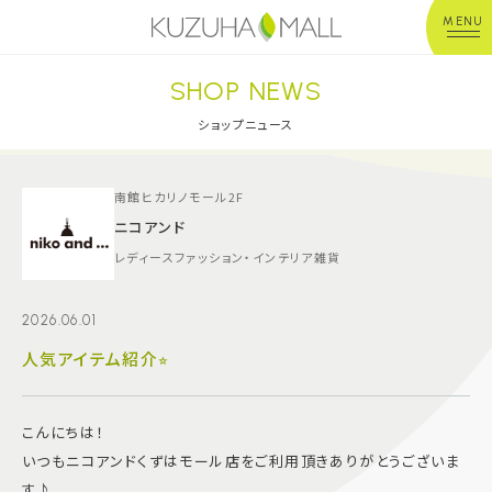
MENU
SHOP NEWS
年中無休
平 日：10:00~20:00
営業時間
土日祝：10:00~21:00
ショップニュース
※店舗により異なる
ショップガイド
南館ヒカリノモール2F
ニコアンド
レディースファッション・インテリア雑貨
グルメ＆フード
2026.06.01
ショップニュース
人気アイテム紹介⭐︎
イベント
こんにちは！
キッズ＆ベビー
いつもニコアンドくずはモール店をご利用頂きありがとうございま
す♪