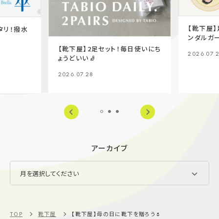
【靴下屋
タリ！撥水
ンダルガー
【靴下屋】2足セット！毎日使いにち
2026.07.
ょうどいい🧦
2026.07.28
アーカイブ
TOP
靴下屋
【靴下屋】母の日に靴下を贈ろう🌷