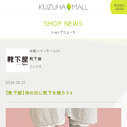
MENU
SHOP NEWS
年中無休
平 日：10:00~20:00
営業時間
土日祝：10:00~21:00
ショップニュース
※店舗により異なる
ショップガイド
本館ハナノモール2F
靴下屋
ソックス
グルメ＆フード
2026.05.01
ショップニュース
【靴下屋】母の日に靴下を贈ろう🌷
イベント
キッズ＆ベビー