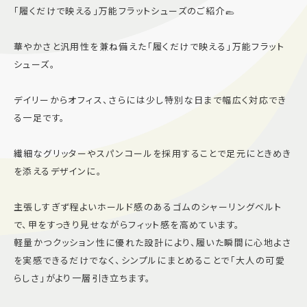
「履くだけで映える」万能フラットシューズのご紹介🥿
施設案内
華やかさと汎用性を兼ね備えた「履くだけで映える」万能フラット
アクセス＆駐車場
シューズ。
デイリーからオフィス、さらには少し特別な日まで幅広く対応でき
よくあるご質問
スタッフ募集
る一足です。
サイトマップ
プライバシーポリシー
繊細なグリッターやスパンコールを採用することで足元にときめき
Follow US
を添えるデザインに。
主張しすぎず程よいホールド感のあるゴムのシャーリングベルト
で、甲をすっきり見せながらフィット感を高めています。
軽量かつクッション性に優れた設計により、履いた瞬間に心地よさ
を実感できるだけでなく、シンプルにまとめることで「大人の可愛
らしさ」がより一層引き立ちます。