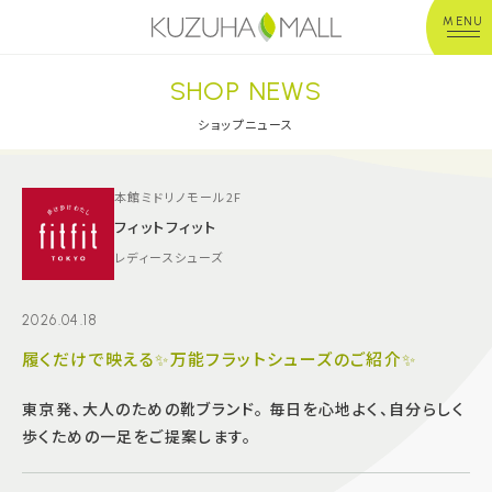
MENU
SHOP NEWS
年中無休
平 日：10:00~20:00
営業時間
土日祝：10:00~21:00
ショップニュース
※店舗により異なる
ショップガイド
本館ミドリノモール2F
フィットフィット
レディースシューズ
グルメ＆フード
2026.04.18
ショップニュース
履くだけで映える✨万能フラットシューズのご紹介✨
イベント
東京発、大人のための靴ブランド。 毎日を心地よく、自分らしく
歩くための一足をご提案します。
キッズ＆ベビー