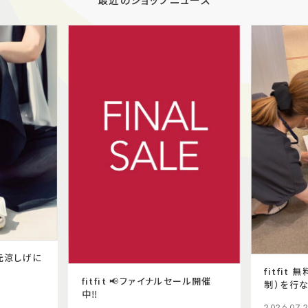
元涼しげに
fitfit
fitfit 📢ファイナルセール開催
制）を行な
中‼️
2026.07.