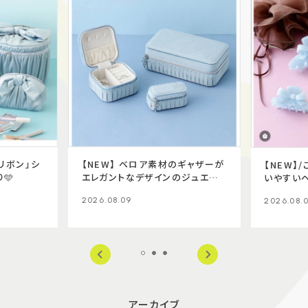
リボン」シ
【NEW】 ベロア素材のギャザーが
【NEW】
🩵
エレガントなデザインのジュエリ
いやすい
ーボックス💍
場✨
2026.08.09
2026.08.
アーカイブ