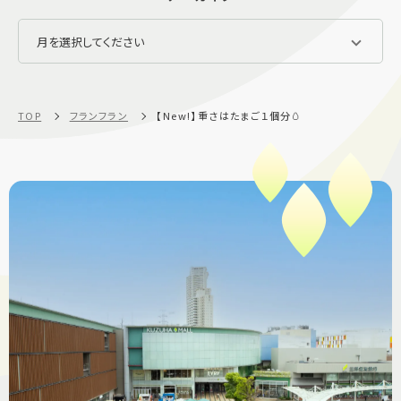
TOP
フランフラン
【New!】重さはたまご１個分🥚