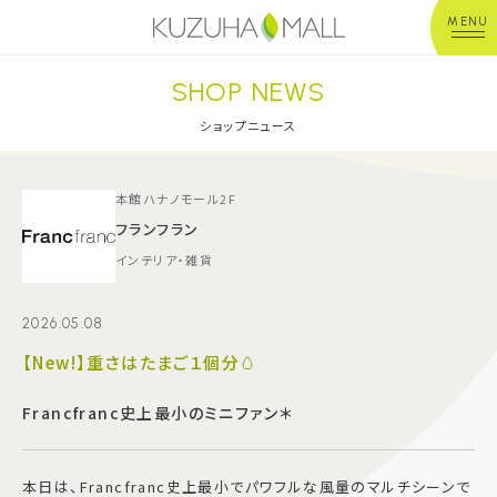
MENU
SHOP NEWS
年中無休
平 日：10:00~20:00
営業時間
土日祝：10:00~21:00
ショップニュース
※店舗により異なる
ショップガイド
本館ハナノモール2F
フランフラン
インテリア・雑貨
グルメ＆フード
2026.05.08
ショップニュース
【New!】重さはたまご１個分🥚
イベント
Francfranc史上最小のミニファン＊
キッズ＆ベビー
本日は、Francfranc史上最小でパワフルな風量のマルチシーンで