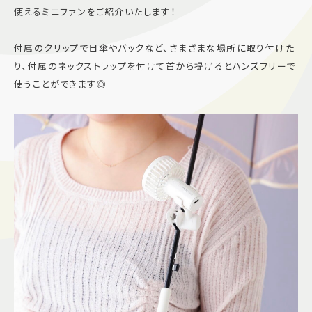
使えるミニファンをご紹介いたします！
施設案内
付属のクリップで日傘やバックなど、さまざまな場所に取り付けた
アクセス＆駐車場
り、付属のネックストラップを付けて首から提げるとハンズフリーで
使うことができます◎
よくあるご質問
スタッフ募集
サイトマップ
プライバシーポリシー
Follow US