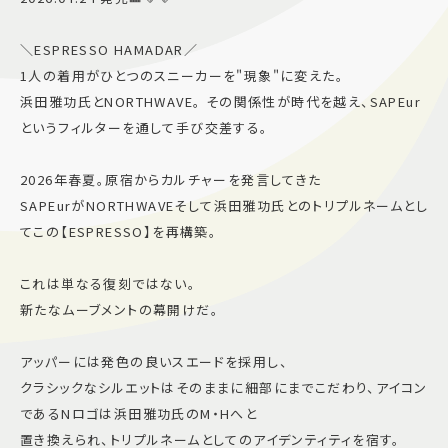
施設案内
＼ESPRESSO HAMADAR／
1人の着用がひとつのスニーカーを"現象"に変えた。
アクセス＆駐車場
浜田雅功氏とNORTHWAVE。 その関係性が時代を越え、SAPEur
というフィルターを通して手び交差する。
よくあるご質問
スタッフ募集
2026年春夏。原宿からカルチャーを発言してきた
サイトマップ
プライバシーポリシー
SAPEurがNORTHWAVEそして浜田雅功氏とのトリプルネームとし
てこの【ESPRESSO】を再構築。
Follow US
これは単なる復刻ではない。
新たなムーブメントの幕開けだ。
アッパーには発色の良いスエードを採用し、
クラシックなシルエットはそのままに細部にまでこだわり、アイコン
であるNロゴは浜田雅功氏のM・Hへと
置き換えられ、トリプルネームとしてのアイデンティティを宿す。