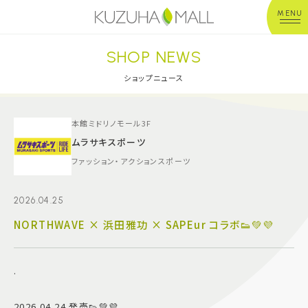
MENU
SHOP NEWS
年中無休
平 日：10:00~20:00
営業時間
土日祝：10:00~21:00
ショップニュース
※店舗により異なる
ショップガイド
本館ミドリノモール3F
ムラサキスポーツ
ファッション・アクションスポーツ
グルメ＆フード
2026.04.25
ショップニュース
NORTHWAVE × 浜田雅功 × SAPEur コラボ👟💚💜
イベント
.
キッズ＆ベビー
2026.04.24 発売👟💚💜