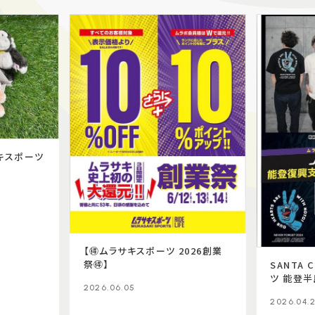
サキスポーツ
【🉐ムラサキスポーツ 2026創業
祭🉐】
SANTA 
ツ 能登
2026.06.05
ツ👕🖐🏻
2026.04.