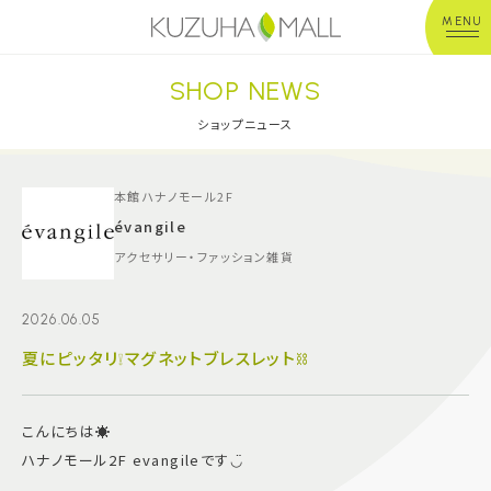
MENU
SHOP NEWS
年中無休
平 日：10:00~20:00
営業時間
土日祝：10:00~21:00
ショップニュース
※店舗により異なる
ショップガイド
本館ハナノモール2F
évangile
アクセサリー・ファッション雑貨
グルメ＆フード
2026.06.05
ショップニュース
夏にピッタリ❕マグネットブレスレット⛓️
イベント
こんにちは☀️
キッズ＆ベビー
ハナノモール2F evangileです◡̈