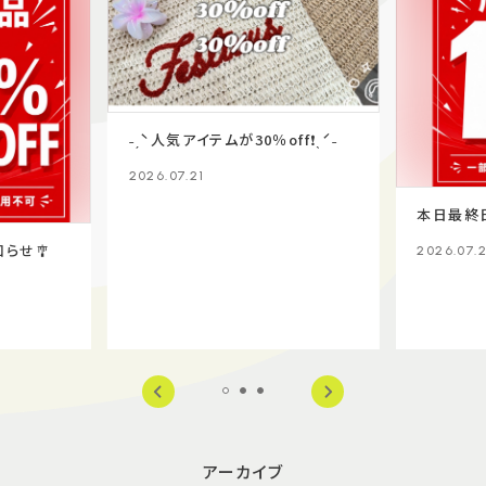
˗ˏˋ人気アイテムが30％off❗️ˎˊ˗
2026.07.21
本日最終日
知らせ🎐
2026.07.
アーカイブ