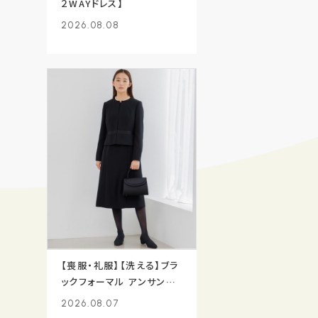
２WAYドレス】
2026.08.08
【喪服・礼服】【洗える】ブラ
ックフォーマル アンサンブ
ル/ジャケット+ワンピース
2026.08.07