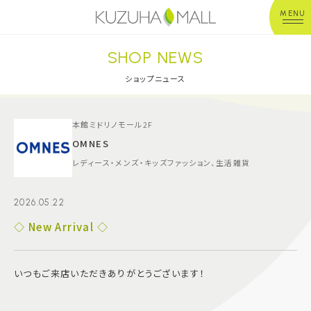
MENU
SHOP NEWS
年中無休
平 日：10:00~20:00
営業時間
土日祝：10:00~21:00
ショップニュース
※店舗により異なる
ショップガイド
本館ミドリノモール2F
OMNES
レディース・メンズ・キッズファッション、生活雑貨
グルメ＆フード
2026.05.22
ショップニュース
◇ New Arrival ◇
イベント
いつもご来店いただきありがとうございます！
キッズ＆ベビー