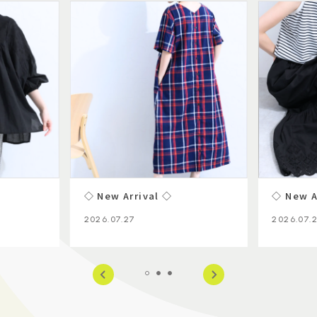
◇ New Arrival ◇
◇ New A
2026.07.27
2026.07.