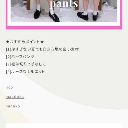
★おすすめポイント★
[1]厚すぎない夏でも穿き心地の良い素材
[2]ハーフパンツ
[3]裾は切りっぱなしに
[4]ルーズなシルエット
lico
maadoka
nanako