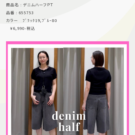
商品名 : デニムハーフＰＴ
施設案内
品番 : 655753
カラー ﾌﾞﾗｯｸ19,ﾌﾞﾙｰ80
アクセス＆駐車場
¥6,990-税込
よくあるご質問
スタッフ募集
サイトマップ
プライバシーポリシー
Follow US