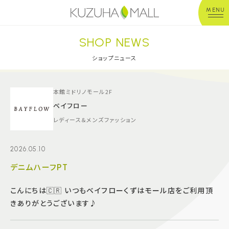
MENU
SHOP NEWS
年中無休
平 日：10:00~20:00
営業時間
土日祝：10:00~21:00
ショップニュース
※店舗により異なる
ショップガイド
本館ミドリノモール2F
ベイフロー
レディース＆メンズファッション
グルメ＆フード
2026.05.10
ショップニュース
デニムハーフPT
イベント
こんにちは🇨🇷 いつもベイフローくずはモール店をご利用頂
きありがとうございます♪
キッズ＆ベビー