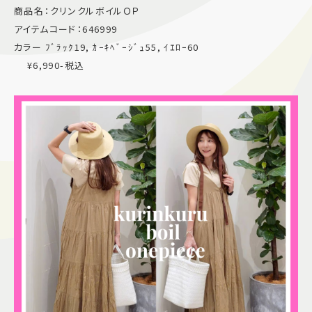
商品名：クリンクルボイルＯＰ
施設案内
アイテムコード：646999
カラー ﾌﾞﾗｯｸ19, ｶｰｷﾍﾞｰｼﾞｭ55, ｲｴﾛｰ60
アクセス＆駐車場
¥6,990-税込
よくあるご質問
スタッフ募集
サイトマップ
プライバシーポリシー
Follow US