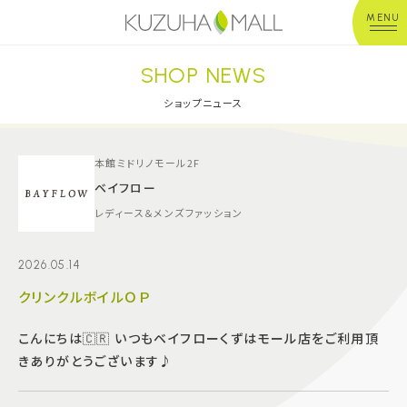
MENU
SHOP NEWS
年中無休
平 日：10:00~20:00
営業時間
土日祝：10:00~21:00
ショップニュース
※店舗により異なる
ショップガイド
本館ミドリノモール2F
ベイフロー
レディース＆メンズファッション
グルメ＆フード
2026.05.14
ショップニュース
クリンクルボイルＯＰ
イベント
こんにちは🇨🇷 いつもベイフローくずはモール店をご利用頂
きありがとうございます♪
キッズ＆ベビー