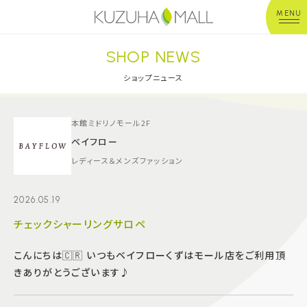
MENU
SHOP NEWS
年中無休
平 日：10:00~20:00
営業時間
土日祝：10:00~21:00
ショップニュース
※店舗により異なる
ショップガイド
本館ミドリノモール2F
ベイフロー
レディース＆メンズファッション
グルメ＆フード
2026.05.19
ショップニュース
チェックシャーリングサロペ
イベント
こんにちは🇨🇷 いつもベイフローくずはモール店をご利用頂
きありがとうございます♪
キッズ＆ベビー