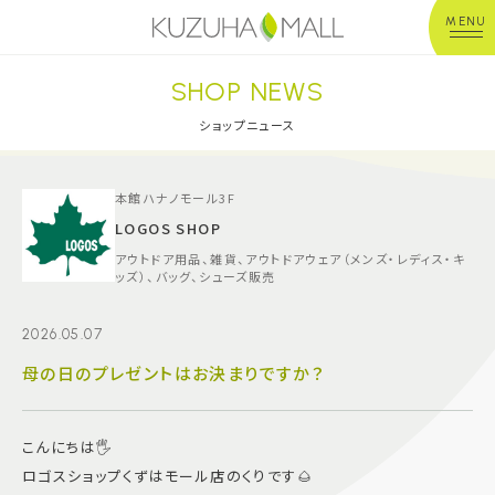
MENU
SHOP NEWS
年中無休
平 日：10:00~20:00
営業時間
土日祝：10:00~21:00
ショップニュース
※店舗により異なる
ショップガイド
本館ハナノモール3F
LOGOS SHOP
アウトドア用品、雑貨、アウトドアウェア（メンズ・レディス・キ
グルメ＆フード
ッズ）、バッグ、シューズ販売
ショップニュース
2026.05.07
母の日のプレゼントはお決まりですか？
イベント
こんにちは🖐️
キッズ＆ベビー
ロゴスショップくずはモール店のくりです🌰