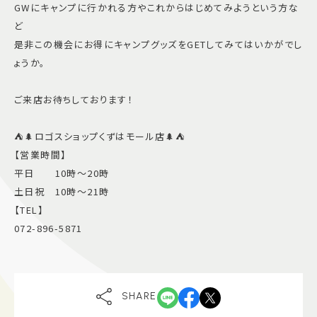
GWにキャンプに行かれる方やこれからはじめてみようという方な
ど
是非この機会にお得にキャンプグッズをGETしてみてはいかがでし
ょうか。
ご来店お待ちしております！
⛺️🌲ロゴスショップくずはモール店🌲⛺️
【営業時間】
平日 10時〜20時
土日祝 10時〜21時
【TEL】
072-896-5871
SHARE