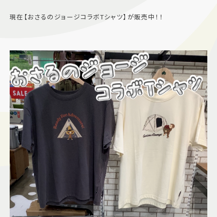
施設案内
現在【おさるのジョージコラボTシャツ】が販売中！！
アクセス＆駐車場
よくあるご質問
スタッフ募集
サイトマップ
プライバシーポリシー
Follow US