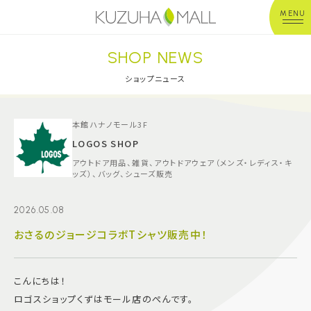
MENU
SHOP NEWS
年中無休
平 日：10:00~20:00
営業時間
土日祝：10:00~21:00
ショップニュース
※店舗により異なる
ショップガイド
本館ハナノモール3F
LOGOS SHOP
アウトドア用品、雑貨、アウトドアウェア（メンズ・レディス・キ
グルメ＆フード
ッズ）、バッグ、シューズ販売
ショップニュース
2026.05.08
おさるのジョージコラボTシャツ販売中！
イベント
こんにちは！
キッズ＆ベビー
ロゴスショップくずはモール店のぺんです。