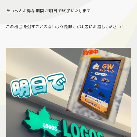
施設案内
たいへんお得な期間が明日で終了いたします！
この機会を逃すことのないよう是非くずは店にお越しください！
アクセス＆駐車場
よくあるご質問
スタッフ募集
サイトマップ
プライバシーポリシー
Follow US