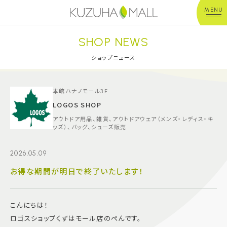
MENU
SHOP NEWS
年中無休
平 日：10:00~20:00
営業時間
土日祝：10:00~21:00
ショップニュース
※店舗により異なる
ショップガイド
本館ハナノモール3F
LOGOS SHOP
アウトドア用品、雑貨、アウトドアウェア（メンズ・レディス・キ
グルメ＆フード
ッズ）、バッグ、シューズ販売
ショップニュース
2026.05.09
お得な期間が明日で終了いたします！
イベント
こんにちは！
キッズ＆ベビー
ロゴスショップくずはモール店のぺんです。