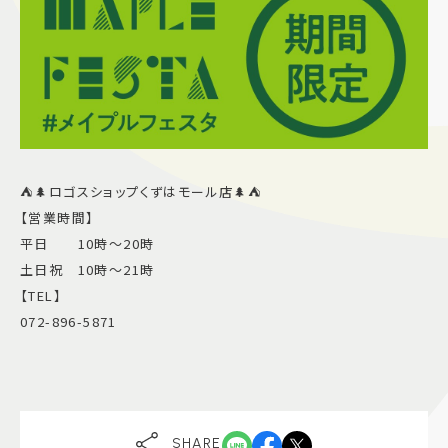
⛺️🌲ロゴスショップくずはモール店🌲⛺️
【営業時間】
平日 10時〜20時
土日祝 10時〜21時
【TEL】
072-896-5871
SHARE