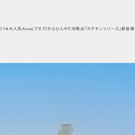
️❄️大人気Anua(アヌア)からひんやり冷感🧊『カテキンシリーズ』新登場