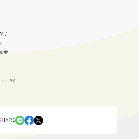
か♪
✨
💖
････୨୧
SHARE