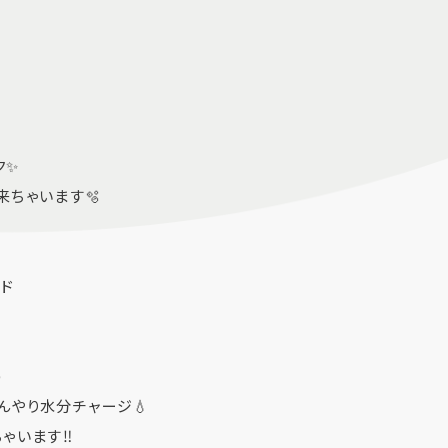
ク✨
ちゃいます🫧
ッド

んやり水分チャージ💧
ゃいます‼️